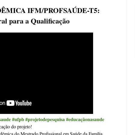
DÊMICA IFM/PROFSAÚDE-T5:
al para a Qualificação
saude #ufpb #projetodepesquisa #educaçãonasaude
cação do projeto!
adêmica do Mestrado Profissional em Saúde da Família