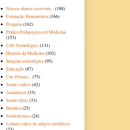
Nossos alunos escrevem...
(188)
Formação Humanística
(166)
Pesquisa
(162)
Prática Pedagógica em Medicina
(153)
Café Semiológico
(131)
História da Medicina
(102)
Imagem semiológica
(95)
Educação
(87)
Une Pensée...
(75)
Semio-vídeos
(42)
Anamnesis
(33)
Semio-Quiz
(33)
Bioética
(25)
Semiotécnica
(24)
Leitura crítica de artigos científicos
(23)