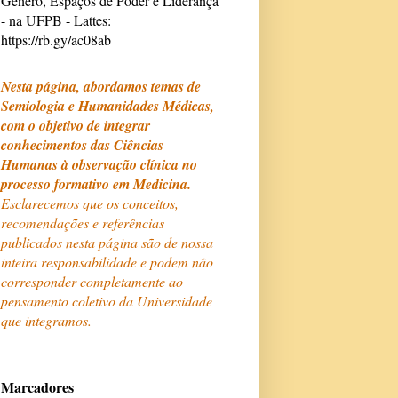
Gênero, Espaços de Poder e Liderança
- na UFPB - Lattes:
https://rb.gy/ac08ab
Nesta página, abordamos temas de
Semiologia e Humanidades Médicas,
com o objetivo de integrar
conhecimentos das Ciências
Humanas à observação clínica no
processo formativo em Medicina.
Esclarecemos que os conceitos,
recomendações e referências
publicados nesta página são de nossa
inteira responsabilidade e podem não
corresponder completamente ao
pensamento coletivo da Universidade
que integramos.
Marcadores