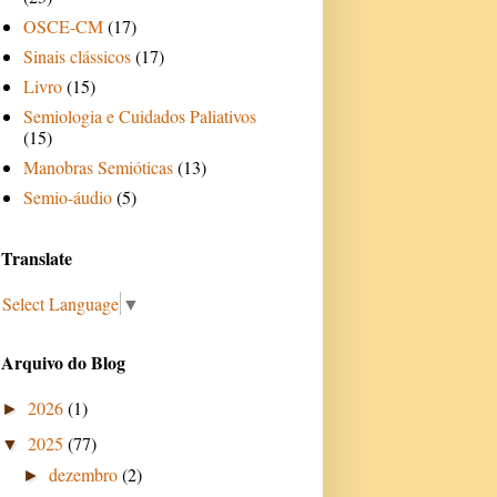
OSCE-CM
(17)
Sinais clássicos
(17)
Livro
(15)
Semiologia e Cuidados Paliativos
(15)
Manobras Semióticas
(13)
Semio-áudio
(5)
Translate
Select Language
▼
Arquivo do Blog
2026
(1)
►
2025
(77)
▼
dezembro
(2)
►