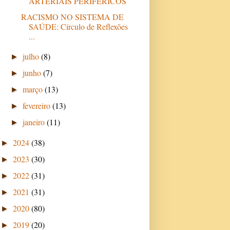
ARTERIAIS PERIFÉRICOS
RACISMO NO SISTEMA DE
SAÚDE: Círculo de Reflexões
...
julho
(8)
►
junho
(7)
►
março
(13)
►
fevereiro
(13)
►
janeiro
(11)
►
2024
(38)
►
2023
(30)
►
2022
(31)
►
2021
(31)
►
2020
(80)
►
2019
(20)
►