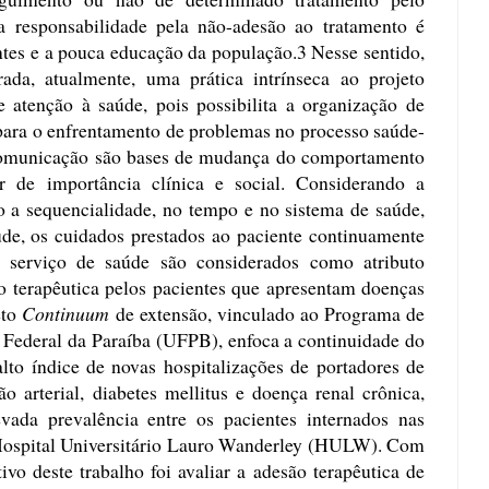
a responsabilidade pela não-adesão ao tratamento é
ntes e a pouca educação da população.3 Nesse sentido,
da, atualmente, uma prática intrínseca ao projeto
e atenção à saúde, pois possibilita a organização de
s para o enfrentamento de problemas no processo saúde-
comunicação são bases de mudança do comportamento
r de importância clínica e social. Considerando a
a sequencialidade, no tempo e no sistema de saúde,
úde, os cuidados prestados ao paciente continuamente
o serviço de saúde são considerados como atributo
o terapêutica pelos pacientes que apresentam doenças
eto
Continuum
de extensão, vinculado ao Programa de
 Federal da Paraíba (UFPB), enfoca a continuidade do
alto índice de novas hospitalizações de portadores de
o arterial, diabetes mellitus e doença renal crônica,
vada prevalência entre os pacientes internados nas
 Hospital Universitário Lauro Wanderley (HULW). Com
ivo deste trabalho foi avaliar a adesão terapêutica de