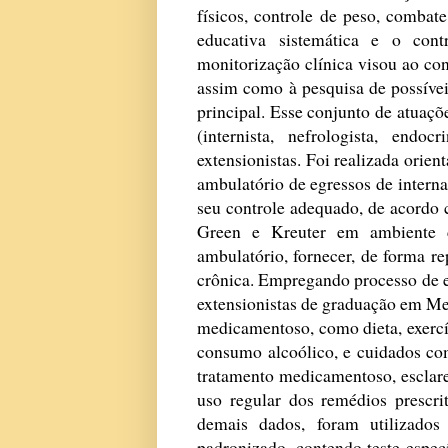
físicos, controle de peso, combat
educativa sistemática e o con
monitorização clínica visou ao con
assim como à pesquisa de possívei
principal. Esse conjunto de atuaç
(internista, nefrologista, end
extensionistas. Foi realizada orien
ambulatório de egressos de intern
seu controle adequado, de acordo
Green e Kreuter em ambiente c
ambulatório, fornecer, de forma r
crônica. Empregando processo de e
extensionistas de graduação em Me
medicamentoso, como dieta, exercí
consumo alcoólico, e cuidados co
tratamento medicamentoso, esclar
uso regular dos remédios prescrit
demais dados, foram utilizados
padronizado, contendo teste espec