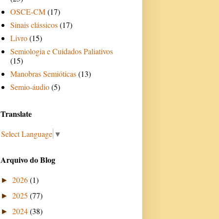
OSCE-CM
(17)
Sinais clássicos
(17)
Livro
(15)
Semiologia e Cuidados Paliativos
(15)
Manobras Semióticas
(13)
Semio-áudio
(5)
Translate
Select Language
▼
Arquivo do Blog
2026
(1)
►
2025
(77)
►
2024
(38)
►