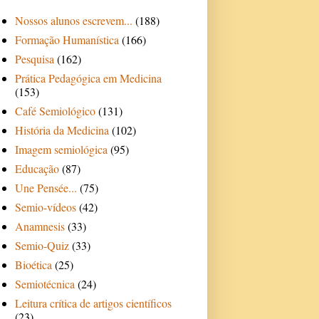
Nossos alunos escrevem...
(188)
Formação Humanística
(166)
Pesquisa
(162)
Prática Pedagógica em Medicina
(153)
Café Semiológico
(131)
História da Medicina
(102)
Imagem semiológica
(95)
Educação
(87)
Une Pensée...
(75)
Semio-vídeos
(42)
Anamnesis
(33)
Semio-Quiz
(33)
Bioética
(25)
Semiotécnica
(24)
Leitura crítica de artigos científicos
(23)