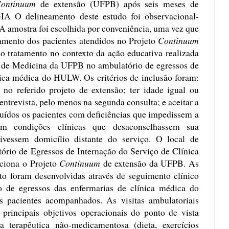
ontinuum
de extensão (UFPB) após seis meses de
 delineamento deste estudo foi observacional-
. A amostra foi escolhida por conveniência, uma vez que
amento dos pacientes atendidos no Projeto
Continuum
o tratamento no contexto da ação educativa realizada
so de Medicina da UFPB no ambulatório de egressos de
nica médica do HULW. Os critérios de inclusão foram:
o referido projeto de extensão; ter idade igual ou
 entrevista, pelo menos na segunda consulta; e aceitar a
luídos os pacientes com deficiências que impedissem a
m condições clínicas que desaconselhassem sua
ivessem domicílio distante do serviço. O local de
tório de Egressos de Internação do Serviço de Clínica
iona o Projeto
Continuum
de extensão da UFPB. As
eto foram desenvolvidas através de seguimento clínico
o de egressos das enfermarias de clínica médica do
acientes acompanhados. As visitas ambulatoriais
 principais objetivos operacionais do ponto de vista
a terapêutica não-medicamentosa (dieta, exercícios