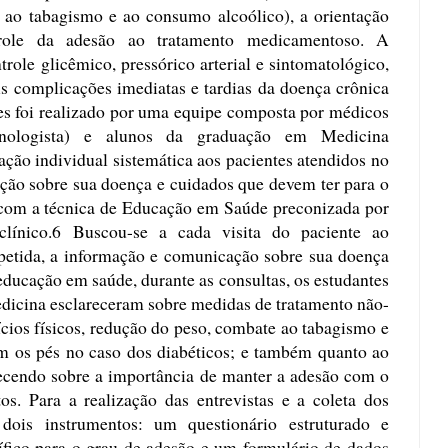
e ao tabagismo e ao consumo alcoólico), a orientação
trole da adesão ao tratamento medicamentoso. A
trole glicêmico, pressórico arterial e sintomatológico,
s complicações imediatas e tardias da doença crônica
ões foi realizado por uma equipe composta por médicos
ocrinologista) e alunos da graduação em Medicina
tação individual sistemática aos pacientes atendidos no
ação sobre sua doença e cuidados que devem ter para o
 com a técnica de Educação em Saúde preconizada por
línico.6 Buscou-se a cada visita do paciente ao
epetida, a informação e comunicação sobre sua doença
ducação em saúde, durante as consultas, os estudantes
dicina esclareceram sobre medidas de tratamento não-
cios físicos, redução do peso, combate ao tabagismo e
m os pés no caso dos diabéticos; e também quanto ao
ecendo sobre a importância de manter a adesão com o
os. Para a realização das entrevistas e a coleta dos
 dois instrumentos: um questionário estruturado e
ífico para o grau de adesão e um formulário de dados