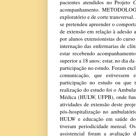
pacientes atendidos no Projeto
C
acompanhamento. METODOLOGIA O
exploratório e de corte transversal
se pretendeu apreender o comport
de extensão em relação à adesão a
por alunos extensionistas do cur
internação das enfermarias de clí
estar recebendo acompanhamento n
superior a 18 anos; estar, no dia da
participação no estudo. Foram exc
comunicação, que estivessem e
participação no estudo ou que t
realização do estudo foi o Ambula
Médica (HULW, UFPB), onde func
atividades de extensão deste proj
pós-hospitalização no ambulatóri
HULW e educação em saúde dos p
tiveram periodicidade mensal. Os
assistencial foram a avaliação d