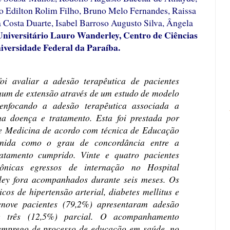
o Edilton Rolim Filho, Bruno Melo Fernandes, Raissa
 Costa Duarte, Isabel Barroso Augusto Silva, Ângela
Universitário Lauro Wanderley, Centro de Ciências
iversidade Federal da Paraíba.
foi avaliar a adesão terapêutica de pacientes
uum de extensão através de um estudo de modelo
o enfocando a adesão terapêutica associada a
ua doença e tratamento. Esta foi prestada por
de Medicina de acordo com técnica de Educação
inida como o grau de concordância entre a
ratamento cumprido. Vinte e quatro pacientes
ônicas egressos de internação no Hospital
ley fora acompanhados durante seis meses. Os
cos de hipertensão arterial, diabetes mellitus e
enove pacientes (79,2%) apresentaram adesão
e três (12,5%) parcial. O acompanhamento
emprego de processo de educação em saúde, no