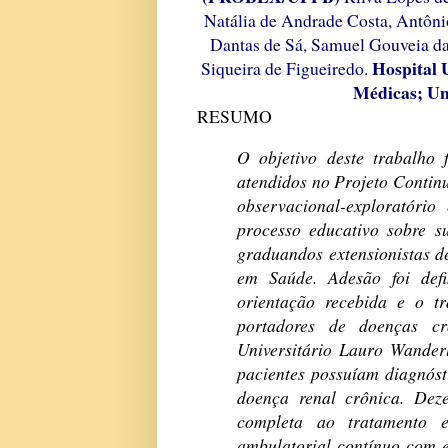
Natália de Andrade Costa, Antôni
Dantas de Sá, Samuel Gouveia da
Hospital 
Siqueira de Figueiredo.
Médicas; Un
RESUMO
O objetivo deste trabalho 
atendidos no Projeto Contin
observacional-exploratóri
processo educativo sobre s
graduandos extensionistas 
em Saúde. Adesão foi def
orientação recebida e o t
portadores de doenças cr
Universitário Lauro Wander
pacientes possuíam diagnósti
doença renal crônica. Dez
completa ao tratamento 
ambulatorial contínuo com 