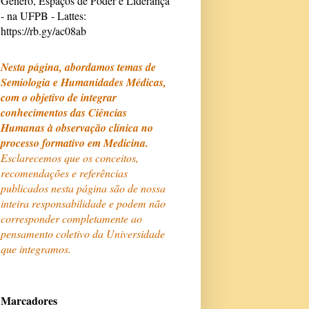
Gênero, Espaços de Poder e Liderança
- na UFPB - Lattes:
https://rb.gy/ac08ab
Nesta página, abordamos temas de
Semiologia e Humanidades Médicas,
com o objetivo de integrar
conhecimentos das Ciências
Humanas à observação clínica no
processo formativo em Medicina.
Esclarecemos que os conceitos,
recomendações e referências
publicados nesta página são de nossa
inteira responsabilidade e podem não
corresponder completamente ao
pensamento coletivo da Universidade
que integramos.
Marcadores