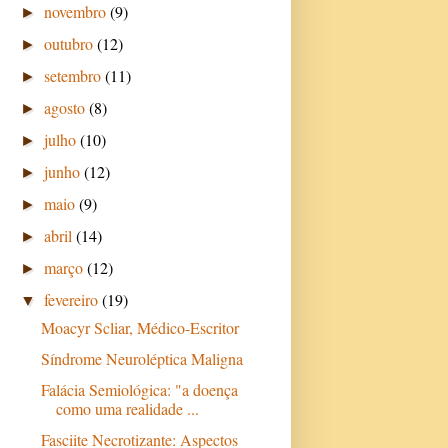
novembro
(9)
►
outubro
(12)
►
setembro
(11)
►
agosto
(8)
►
julho
(10)
►
junho
(12)
►
maio
(9)
►
abril
(14)
►
março
(12)
►
fevereiro
(19)
▼
Moacyr Scliar, Médico-Escritor
Síndrome Neuroléptica Maligna
Falácia Semiológica: "a doença
como uma realidade ...
Fasciite Necrotizante: Aspectos