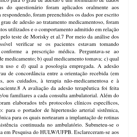
ens do questionário foram aplicados oralmente aos
m respondendo, foram preenchidos os dados por escrito
 o grau de adesão ao tratamento medicamentoso, foram
tos utilizados e o comportamento admitido em relação
pelo teste de Morisky et al.7 Por meio da análise dos
ossível verificar se os pacientes estavam tomando
onforme a prescrição médica. Perguntava-se ao
o de medicamento; b) qual medicamento tomava; c) qual
m uso e d) qual a posologia empregada. A adesão
grau de concordância entre a orientação recebida (em
as, aos cuidados, à terapia não-medicamentosa e à
ciente.8 A avaliação da adesão terapêutica foi feita
 e/ou familiares a cada consulta ambulatorial. Além do
oram elaborados três protocolos clínicos específicos,
: para o portador de hipertensão arterial sistêmica,
rônica para os quais nortearam a implantação de rotinas
ssistência continuada no ambulatório. Submeteu-se o
tica em Pesquisa do HULW/UFPB. Esclareceram-se aos