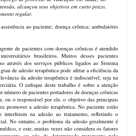
tensão, alcançou seus objetivos em curto prazo,
amento regular.
assistência ao paciente; doença crônica; ambulatório
te de pacientes com doenças crônicas é atendido
niversitários brasileiros. Muitos desses pacientes
o através dos serviços públicos ligados ao Sistema
rau de adesão terapêutica pode afetar a eficiência da
elevância da adesão terapêutica é indiscutível, seja na
erciária. O enfoque deste trabalho é sobre a atenção
de número de pacientes portadores de doenças crônicas
, ou o responsável por ele, o objetivo das principais
ara promover a adesão terapêutica. No paciente estão
e interferem na adesão ao tratamento, refletindo o
ocial. No entanto, o problema da adesão geralmente é
médico, e este, muitas vezes não considera os fatores
guimento ou não de determinado tratamento pelo