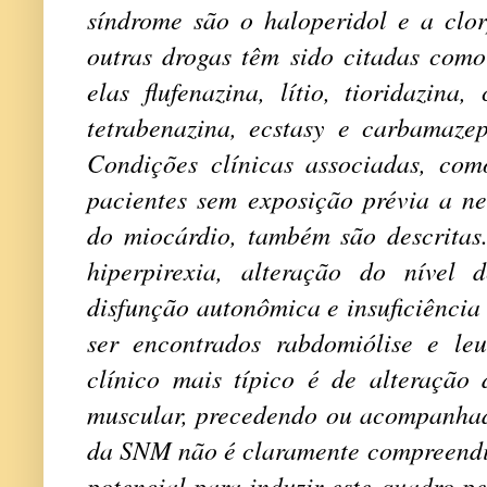
síndrome são o haloperidol e a clor
outras drogas têm sido citadas com
elas flufenazina, lítio, tioridazina
tetrabenazina, ecstasy e carbamaze
Condições clínicas associadas, co
pacientes sem exposição prévia a ne
do miocárdio, também são descritas
hiperpirexia, alteração do nível d
disfunção autonômica e insuficiência
ser encontrados rabdomiólise e le
clínico mais típico é de alteração 
muscular, precedendo ou acompanhado
da SNM não é claramente compreendid
potencial para induzir este quadro pe