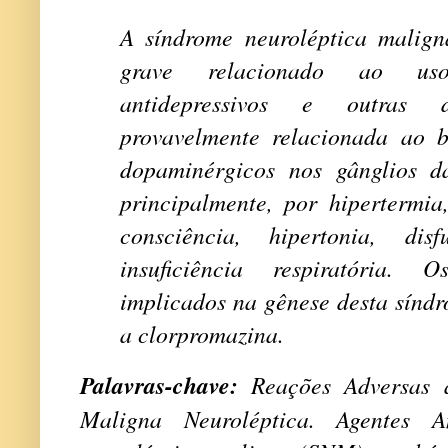
A síndrome neuroléptica malig
grave relacionado ao uso
antidepressivos e outras dr
provavelmente relacionada ao b
dopaminérgicos nos gânglios da
principalmente, por hipertermia
consciência, hipertonia, di
insuficiência respiratória. 
implicados na gênese desta síndr
a clorpromazina.
Palavras-chave:
Reações Adversas 
Maligna Neuroléptica. Agentes An