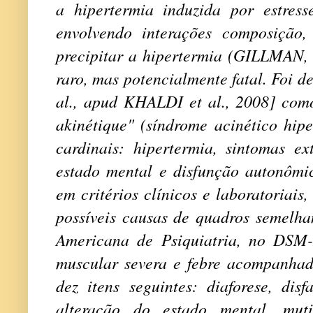
a hipertermia induzida por estresse
envolvendo interações composição,
precipitar a hipertermia (GILLMAN
raro, mas potencialmente fatal. Foi d
al., apud KHALDI et al., 2008] co
akinétique"
(síndrome acinético hipe
cardinais: hipertermia, sintomas ex
estado mental e disfunção autonômic
em critérios clínicos e laboratoriais
possíveis causas de quadros semelha
Americana de Psiquiatria, no DSM-I
muscular severa e febre acompanhad
dez itens seguintes: diaforese, disf
alteração do estado mental, muti