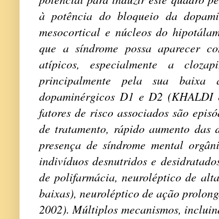
à potência do bloqueio da dopamin
mesocortical e núcleos do hipotálam
que a síndrome possa aparecer co
atípicos, especialmente a clozap
principalmente pela sua baixa a
dopaminérgicos D1 e D2 (KHALDI et
fatores de risco associados são epis
de tratamento, rápido aumento das d
presença de síndrome mental orgâni
indivíduos desnutridos e desidratado
de polifarmácia, neuroléptico de al
baixas), neuroléptico de ação prolon
2002). Múltiplos mecanismos, incluin