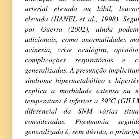
arterial elevada ou lábil, leucoci
elevada (HANEL et al., 1998). Segun
por Guerra (2002), ainda podem 
adicionais, como anormalidades moto
acinesia, crise oculógira, opistóto
complicações respiratórias e co
generalizadas. A presunção implicit
síndrome hipermetabólico e hiperté
explica a morbidade extensa na m
temperatura é inferior a 39°C (GILL
diferencial da SNM várias situa
consideradas. Pneumonia segui
generalizada é, sem dúvida, o princip