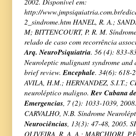
2002.
Disponível em:
http://www.jmpsiquiatria.com.br/edi
2_sindrome.htm HANEL, R. A.; SAN
M; BITTENCOURT, P. R. M. Síndrome 
relado de caso com recorrência assoc
Arq. NeuroPsiquiatria
. 56 (4): 833-8
Neuroleptic malignant syndrome and a
Encephale
brief review.
. 34(6): 618-2
AVILA, H.M.; HERNANDEZ, S.I.T.; 
Rev Cubana de
neuroléptico maligno.
Emergencias
, 7 (2): 1033-1039, 200
CARVALHO, N.B. Síndrome Neurolépt
Neurociências
, 13(3): 47-48, 2005. S
OLIVEIRA, R. A. A.; MARCHIORI, P.