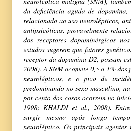
neuroléptica maligna (SNM), també
da deficiência aguda de dopamina,
relacionado ao uso neurolépticos, ant
antipsicóticas, provavelmente relaci
dos receptores dopaminérgicos nos
estudos sugerem que fatores genético
receptor da dopamina D2, possam esta
2008). A SNM acomete 0,5 a 1% dos p
neurolépticos, e o pico de incid
predominando no sexo masculino, na 
por cento dos casos ocorrem no iníci
1998; KHALDI et al., 2008). Entre
surgir mesmo após longo temp
neuroléptico. Os principais agentes