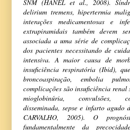
SNM (HANEL et al., 2008). Síndr
delirium tremens, hipertermia malig
interações medicamentosas e inf
extrapiramidais também devem se
associada a uma série de complica
dos pacientes necessitando de cuid
intensiva. A maior causa de mor
insuficiência respiratória (
Ibid
), qu
broncoaspiração, embolia pul
complicações são insuficiência renal
mioglobinúria, convulsões, co
disseminada, sepse e infarto agud
CARVALHO, 2005). O prognó
fundamentalmente da precocida