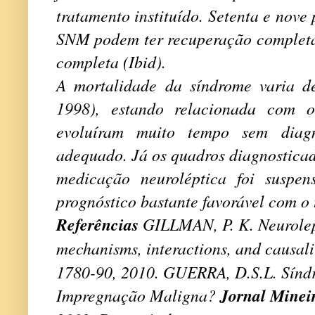
tratamento instituído. Setenta e nove
SNM podem ter recuperação complet
completa (
Ibid
).
A mortalidade da síndrome varia 
1998), estando relacionada com o
evoluíram muito tempo sem diagn
adequado. Já os quadros diagnosticad
medicação neuroléptica foi suspe
prognóstico bastante favorável com o 
Referências
GILLMAN, P. K. Neurolep
mechanisms, interactions, and causali
1780-90, 2010. GUERRA, D.S.L. Sínd
Jornal Mineir
Impregnação Maligna?